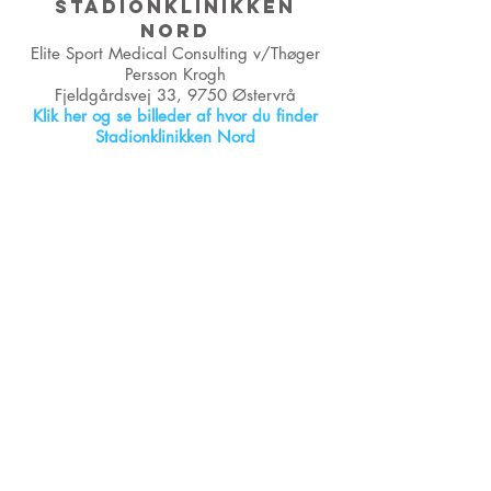
STADIONKLINIKKEN
NORD
Elite Sport Medical Consulting v/Thøger
Persson Krogh
Fjeldgårdsvej 33, 9750 Østervrå
Klik her og se billeder af hvor du finder
Stadionklinikken Nord
STADIONKLINIKKEN
Telefon:
+45 24 80 20 50
Tidsbestilling foregår telefonisk alle hverdage
mellem kl. 08:30-09:30
Klik her og læs mere om hvor og hvordan du finder
os på vores forskellige lokationer.
Henvendelser fra
forsikringsselskaber
kan ske