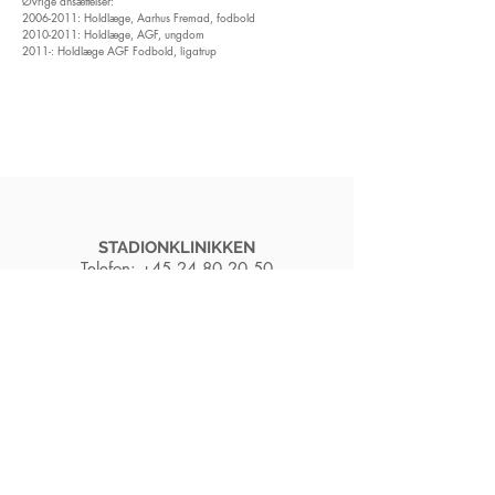
Øvrige ansættelser:
2006-2011
: Holdlæge, Aarhus Fremad, fodbold
2010-2011
: Holdlæge, AGF, ungdom
2011-: Holdlæge AGF Fodbold, ligatrup
STADIONKLINIKKEN
Telefon:
+45 24 80 20 50
Tidsbestilling foregår telefonisk alle hverdage
mellem kl. 08:30-09:30
Klik her og læs mere om hvor og hvordan du finder
os på vores forskellige lokationer.
Henvendelser fra
forsikringsselskaber
kan ske
telefonisk eller via
sikkermail@stadionklinikken.dk
Bemærk venligst at andre henvendelser via mail
ikke vil blive besvaret.