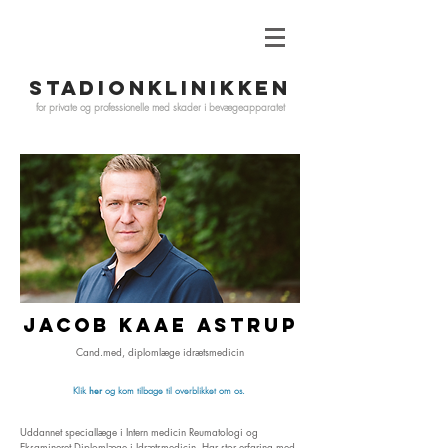
STADIONKLINIKKEN
for private og professionelle med skader i
bevægeapparatet
Jaco
b KAAe Astrup
Cand.med, diplomlæge idrætsmedicin
her
Klik
og kom tilbage til overblikket om os.
Uddannet speciallæge i Intern medicin Reumatologi og
Eksamineret Diplomlæge i Idrætsmedicin. Har stor erfaring med