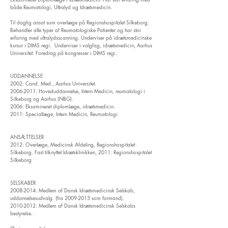
både Reumatologi, Ultralyd og Idrætsmedicin.
Til daglig ansat som overlæge på Regionshospitalet Silkeborg.
Behandler alle typer af Reumatologiske Patienter og har stor
erfaring med ultralydsscanning. Underviser på idrætsmedicinske
kursur i DIMS regi. Underviser i valgfag, idrætsmedicin, Aarhus
Universitet. Foredrag på kongresser i DIMS regi.
UDDANNELSE
2002: Cand. Med., Aarhus Universitet.
2006-2011
: Hoveduddannelse, Intern Medicin, reumatologi i
Silkeborg og Aarhus (NBG).
2006: Eksamineret diplomlæge, idrætsmedicin.
2011: Speciallæge, Intern Medicin, Reumatologi.
ANSÆTTELSER
2012: Overlæge, Medicinsk Afdeling, Regionshospitalet
Silkeborg. Fast tilknyttet Idrætsklinikken, 2011: Regionshospitalet
Silkeborg
SELSKABER
2008-2014
: Medlem af Dansk Idrætsmedicinsk Selskab,
uddannelsesudvalg. (fra
2009-2013
som formand).
2010-2012
: Medlem af Dansk Idrætsmedicinsk Selskabs
bestyrelse.